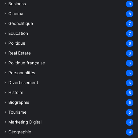
Business
8
Cinéma
8
Géopolitique
7
Éducation
7
Politique
6
Real Estate
6
Politique française
6
Personnalités
6
Divertissement
6
Histoire
5
Biographie
5
Tourisme
5
Marketing Digital
4
Géographie
4