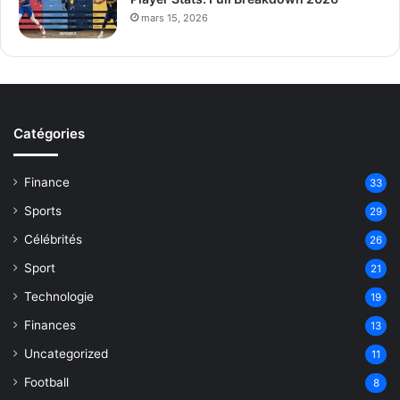
mars 15, 2026
Catégories
Finance
33
Sports
29
Célébrités
26
Sport
21
Technologie
19
Finances
13
Uncategorized
11
Football
8