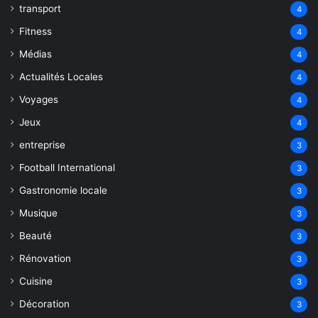
transport
4
Fitness
4
Médias
4
Actualités Locales
4
Voyages
4
Jeux
4
entreprise
3
Football International
3
Gastronomie locale
3
Musique
3
Beauté
3
Rénovation
3
Cuisine
3
Décoration
3