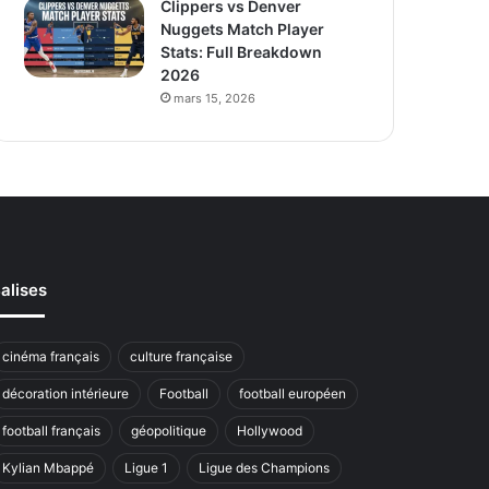
Clippers vs Denver
Nuggets Match Player
Stats: Full Breakdown
2026
mars 15, 2026
alises
cinéma français
culture française
décoration intérieure
Football
football européen
football français
géopolitique
Hollywood
Kylian Mbappé
Ligue 1
Ligue des Champions