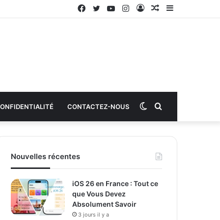
Facebook
Twitter
YouTube
Instagram
Connexion
Article
Sidebar
aléatoire
(barre
latérale)
Switch
Rechercher
CONFIDENTIALITÉ
CONTACTEZ-NOUS
skin
Nouvelles récentes
iOS 26 en France : Tout ce
que Vous Devez
Absolument Savoir
3 jours il y a