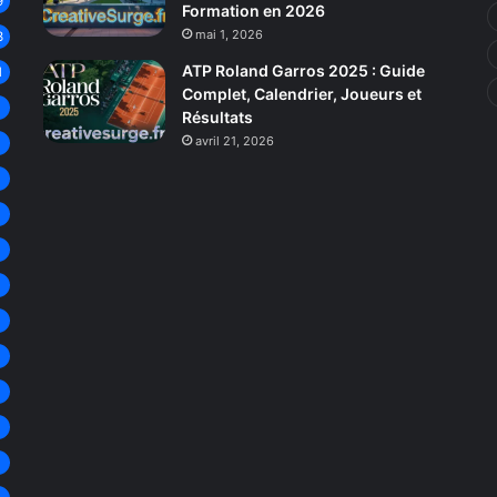
9
Formation en 2026
mai 1, 2026
3
ATP Roland Garros 2025 : Guide
1
Complet, Calendrier, Joueurs et
8
Résultats
avril 21, 2026
8
8
7
7
6
6
6
6
6
5