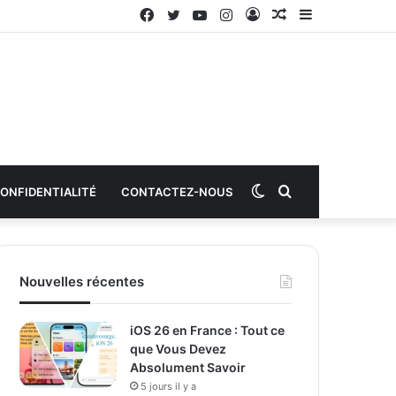
Facebook
Twitter
YouTube
Instagram
Connexion
Article
Sidebar
aléatoire
(barre
latérale)
Switch
Rechercher
CONFIDENTIALITÉ
CONTACTEZ-NOUS
skin
Nouvelles récentes
iOS 26 en France : Tout ce
que Vous Devez
Absolument Savoir
5 jours il y a