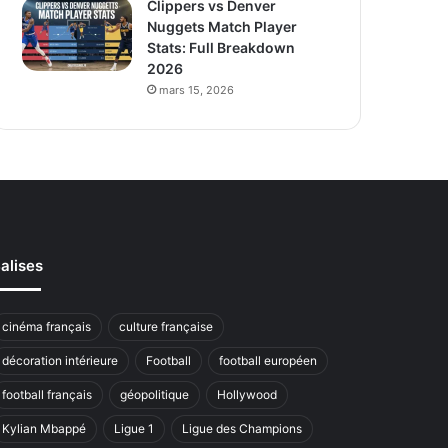
Clippers vs Denver
Nuggets Match Player
Stats: Full Breakdown
2026
mars 15, 2026
alises
cinéma français
culture française
décoration intérieure
Football
football européen
football français
géopolitique
Hollywood
Kylian Mbappé
Ligue 1
Ligue des Champions