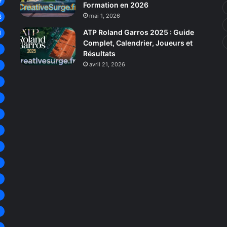
9
Formation en 2026
mai 1, 2026
3
ATP Roland Garros 2025 : Guide
1
Complet, Calendrier, Joueurs et
8
Résultats
avril 21, 2026
8
8
7
7
6
6
6
6
6
5