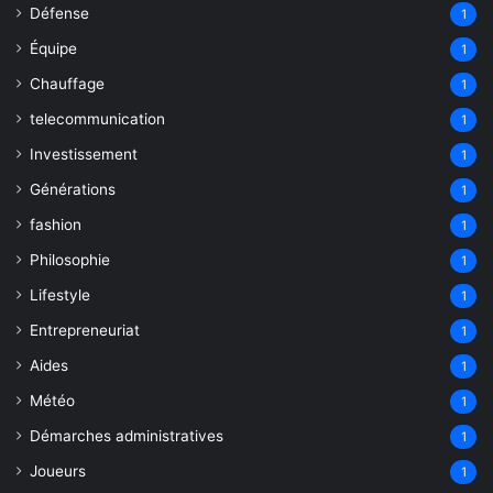
Défense
1
Équipe
1
Chauffage
1
telecommunication
1
Investissement
1
Générations
1
fashion
1
Philosophie
1
Lifestyle
1
Entrepreneuriat
1
Aides
1
Météo
1
Démarches administratives
1
Joueurs
1