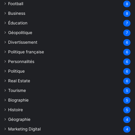
Football
8
Business
8
Éducation
7
Géopolitique
7
Divertissement
6
Politique française
6
Personnalités
6
Politique
6
Real Estate
6
Tourisme
5
Biographie
5
Histoire
5
Géographie
4
Marketing Digital
4