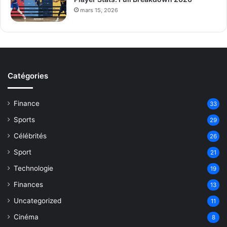
mars 15, 2026
Catégories
Finance
33
Sports
29
Célébrités
26
Sport
21
Technologie
19
Finances
13
Uncategorized
11
Cinéma
8