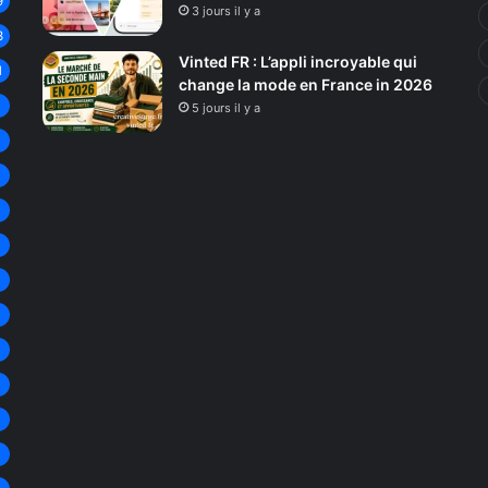
9
3 jours il y a
3
Vinted FR : L’appli incroyable qui
1
change la mode en France in 2026
8
5 jours il y a
8
8
7
7
6
6
6
6
6
5