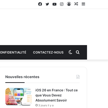
Facebook
Twitter
YouTube
Instagram
Connexion
Article
Sidebar
aléatoire
(barre
latérale)
Switch
Rechercher
CONFIDENTIALITÉ
CONTACTEZ-NOUS
skin
Nouvelles récentes
iOS 26 en France : Tout ce
que Vous Devez
Absolument Savoir
3 jours il y a