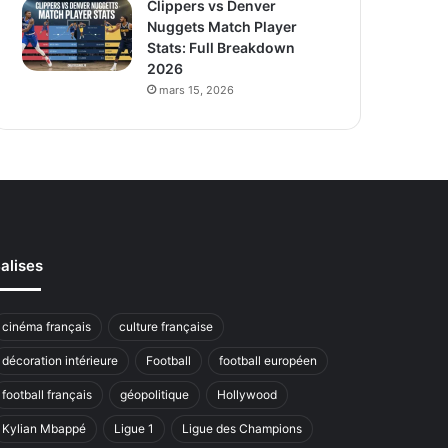
Clippers vs Denver
Nuggets Match Player
Stats: Full Breakdown
2026
mars 15, 2026
alises
cinéma français
culture française
décoration intérieure
Football
football européen
football français
géopolitique
Hollywood
Kylian Mbappé
Ligue 1
Ligue des Champions