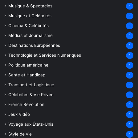
Musique & Spectacles
1
Musique et Célébrités
1
Cinéma & Célébrités
1
Médias et Journalisme
1
Destinations Européennes
1
Technologie et Services Numériques
1
Politique américaine
1
Santé et Handicap
1
Transport et Logistique
1
Célébrités & Vie Privée
1
French Revolution
1
Jeux Vidéo
1
Voyage aux États-Unis
1
Style de vie
1