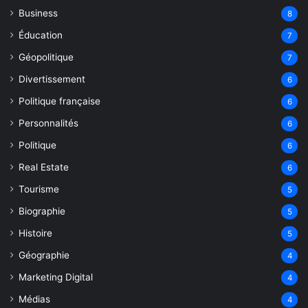
Business
8
Éducation
7
Géopolitique
7
Divertissement
6
Politique française
6
Personnalités
6
Politique
6
Real Estate
6
Tourisme
5
Biographie
5
Histoire
5
Géographie
4
Marketing Digital
4
Médias
4