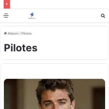
Menu
R
Maison
/
Pilotes
Pilotes