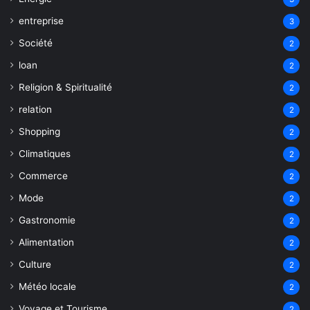
entreprise
3
Société
2
loan
2
Religion & Spiritualité
2
relation
2
Shopping
2
Climatiques
2
Commerce
2
Mode
2
Gastronomie
2
Alimentation
2
Culture
2
Météo locale
2
Voyage et Tourisme
2