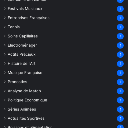
Festivals Musicaux
1
Entreprises Françaises
1
Tennis
1
Soins Capillaires
1
Électroménager
1
Actifs Précieux
1
Histoire de l'Art
1
Musique Française
1
Pronostics
1
Analyse de Match
1
Politique Économique
1
Séries Animées
1
Actualités Sportives
1
Boissons et alimentation
1