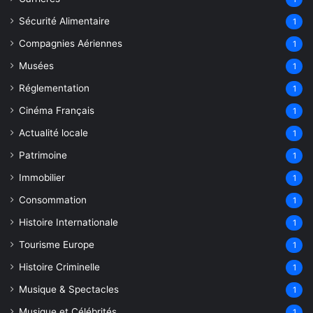
Sécurité Alimentaire
1
Compagnies Aériennes
1
Musées
1
Réglementation
1
Cinéma Français
1
Actualité locale
1
Patrimoine
1
Immobilier
1
Consommation
1
Histoire Internationale
1
Tourisme Europe
1
Histoire Criminelle
1
Musique & Spectacles
1
Musique et Célébrités
1