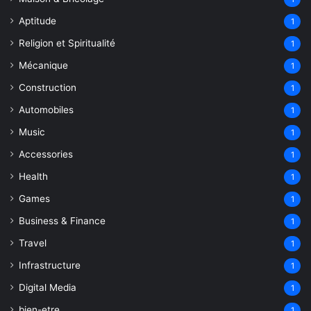
Aptitude
1
Religion et Spiritualité
1
Mécanique
1
Construction
1
Automobiles
1
Music
1
Accessories
1
Health
1
Games
1
Business & Finance
1
Travel
1
Infrastructure
1
Digital Media
1
bien-etre
1