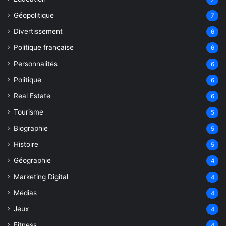
Géopolitique
7
Divertissement
6
Politique française
6
Personnalités
6
Politique
6
Real Estate
6
Tourisme
5
Biographie
5
Histoire
5
Géographie
4
Marketing Digital
4
Médias
4
Jeux
4
Fitness
4