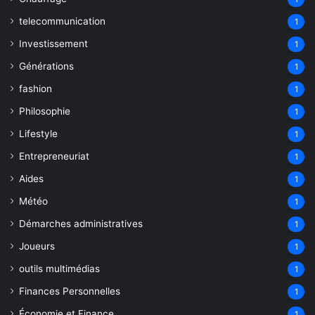
telecommunication
1
Investissement
1
Générations
1
fashion
1
Philosophie
1
Lifestyle
1
Entrepreneuriat
1
Aides
1
Météo
1
Démarches administratives
1
Joueurs
1
outils multimédias
1
Finances Personnelles
1
Économie et Finance
1