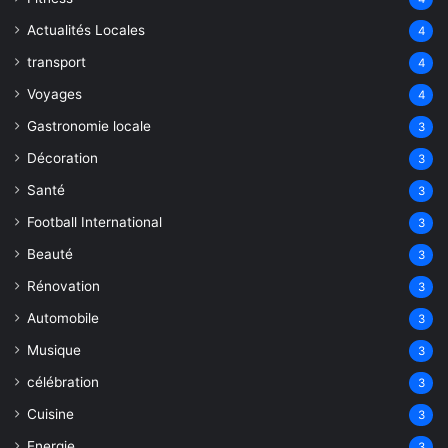
Actualités Locales
4
transport
4
Voyages
4
Gastronomie locale
3
Décoration
3
Santé
3
Football International
3
Beauté
3
Rénovation
3
Automobile
3
Musique
3
célébration
3
Cuisine
3
Energie
3