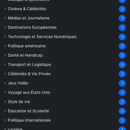
Cinéma & Célébrités
1
Médias et Journalisme
1
Destinations Européennes
1
Technologie et Services Numériques
1
Politique américaine
1
Santé et Handicap
1
Transport et Logistique
1
Célébrités & Vie Privée
1
Jeux Vidéo
1
Voyage aux États-Unis
1
Style de vie
1
Éducation et Scolarité
1
Politique Internationale
1
carrière
1