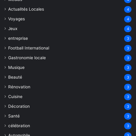
Actualités Locales
4
Voyages
4
Jeux
4
entreprise
3
Football International
3
Gastronomie locale
3
Musique
3
Beauté
3
Rénovation
3
Cuisine
3
Décoration
3
Santé
3
célébration
3
Automobile
3