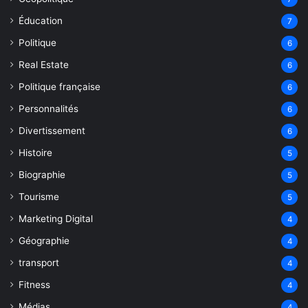
Éducation
7
Politique
6
Real Estate
6
Politique française
6
Personnalités
6
Divertissement
6
Histoire
5
Biographie
5
Tourisme
5
Marketing Digital
4
Géographie
4
transport
4
Fitness
4
Médias
4