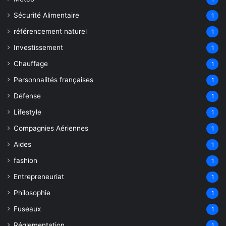
Sécurité Alimentaire
1
référencement naturel
1
Investissement
1
Chauffage
1
Personnalités françaises
1
Défense
1
Lifestyle
1
Compagnies Aériennes
1
Aides
1
fashion
1
Entrepreneuriat
1
Philosophie
1
Fuseaux
1
Réglementation
1