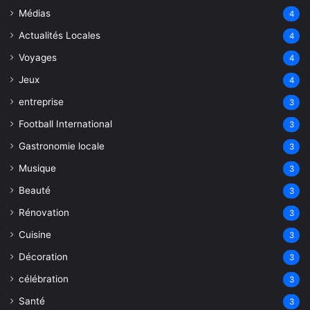
Médias
4
Actualités Locales
4
Voyages
4
Jeux
4
entreprise
3
Football International
3
Gastronomie locale
3
Musique
3
Beauté
3
Rénovation
3
Cuisine
3
Décoration
3
célébration
3
Santé
3