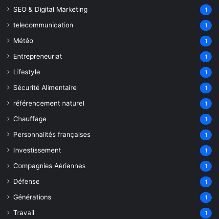
SEO & Digital Marketing
1
telecommunication
1
Météo
1
Entrepreneuriat
1
Lifestyle
1
Sécurité Alimentaire
1
référencement naturel
1
Chauffage
1
Personnalités françaises
1
Investissement
1
Compagnies Aériennes
1
Défense
1
Générations
1
Travail
1