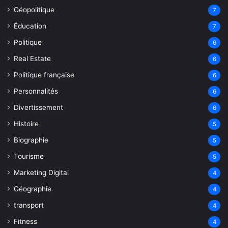
Géopolitique
7
Éducation
7
Politique
6
Real Estate
6
Politique française
6
Personnalités
6
Divertissement
6
Histoire
5
Biographie
5
Tourisme
5
Marketing Digital
4
Géographie
4
transport
4
Fitness
4