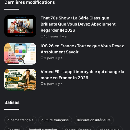
Dernières modifications
That 70s Show : La Série Classique
Brillante Que Vous Devez Absolument
Regarder IN 2026
16 heures il y a
iOS 26 en France : Tout ce que Vous Devez
Absolument Savoir
3 jours il y a
Vinted FR : L’appli incroyable qui change la
mode en France in 2026
5 jours il y a
Balises
cinéma français
culture française
décoration intérieure
Football
football européen
football français
géopolitique