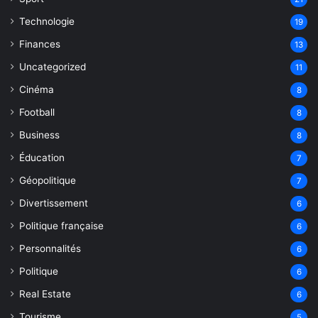
Technologie
19
Finances
13
Uncategorized
11
Cinéma
8
Football
8
Business
8
Éducation
7
Géopolitique
7
Divertissement
6
Politique française
6
Personnalités
6
Politique
6
Real Estate
6
Tourisme
5