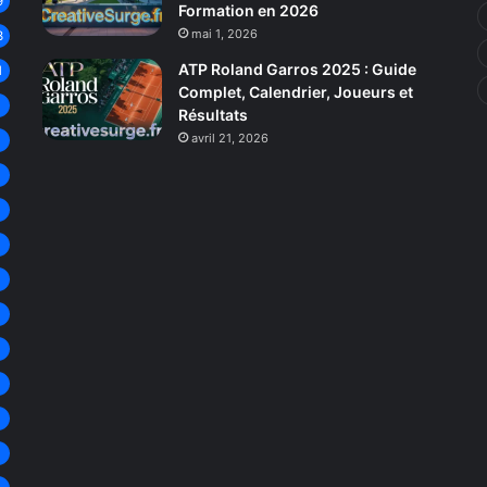
9
Formation en 2026
mai 1, 2026
3
ATP Roland Garros 2025 : Guide
1
Complet, Calendrier, Joueurs et
8
Résultats
avril 21, 2026
8
8
7
7
6
6
6
6
6
5