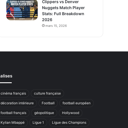
Clippers vs Denver
Nuggets Match Player
Stats: Full Breakdown
2026
mars 15, 2026
alises
cinéma français
culture française
décoration intérieure
Football
football européen
football français
géopolitique
Hollywood
Kylian Mbappé
Ligue 1
Ligue des Champions