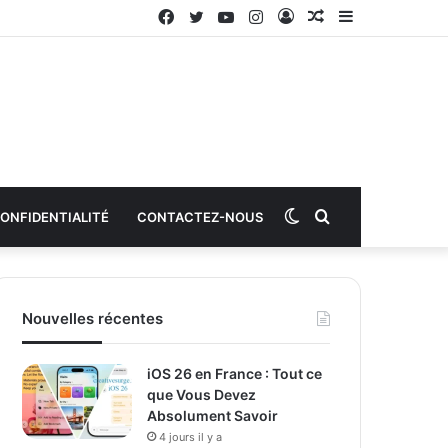
Facebook
Twitter
YouTube
Instagram
Connexion
Article
Sidebar
aléatoire
(barre
latérale)
Switch
Rechercher
CONFIDENTIALITÉ
CONTACTEZ-NOUS
skin
Nouvelles récentes
iOS 26 en France : Tout ce
que Vous Devez
Absolument Savoir
4 jours il y a