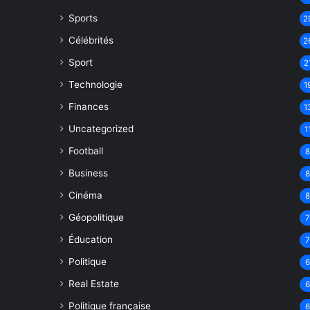
Sports
2
Célébrités
2
Sport
2
Technologie
1
Finances
1
Uncategorized
1
Football
Business
Cinéma
Géopolitique
Éducation
Politique
Real Estate
Politique française