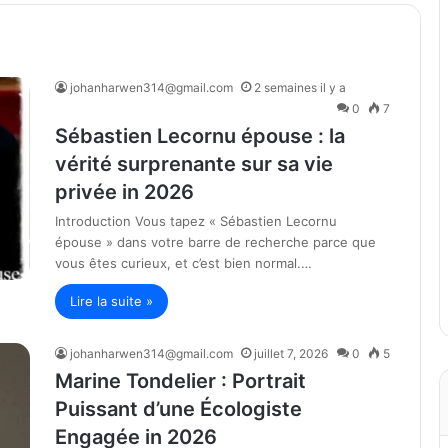
johanharwen314@gmail.com
2 semaines il y a
0
7
Sébastien Lecornu épouse : la
vérité surprenante sur sa vie
privée in 2026
Introduction Vous tapez « Sébastien Lecornu
épouse » dans votre barre de recherche parce que
vous êtes curieux, et c’est bien normal.…
Lire la suite »
johanharwen314@gmail.com
juillet 7, 2026
0
5
Marine Tondelier : Portrait
Puissant d’une Écologiste
Engagée in 2026