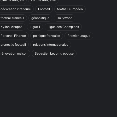
cinéma français
culture française
décoration intérieure
Football
football européen
football français
géopolitique
Hollywood
Kylian Mbappé
Ligue 1
Ligue des Champions
Personal Finance
politique française
Premier League
pronostic football
relations internationales
rénovation maison
Sébastien Lecornu épouse