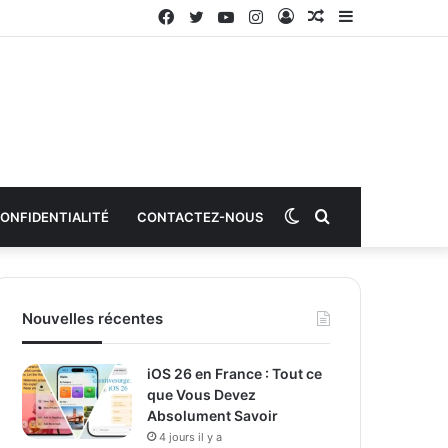
Facebook
Twitter
YouTube
Instagram
Connexion
Article
Sidebar
aléatoire
(barre
latérale)
Switch
Rechercher
CONFIDENTIALITÉ
CONTACTEZ-NOUS
skin
Nouvelles récentes
iOS 26 en France : Tout ce
que Vous Devez
Absolument Savoir
4 jours il y a