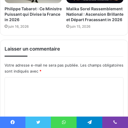
Philippe Tabarot : Ce Ministre
Malika Sorel Rassemblement
Puissant qui Divise la France
National : Ascension Brillante
in 2026
et Départ Fracassant in 2026
juin 16, 2026
juin 15, 2026
Laisser un commentaire
Votre adresse e-mail ne sera pas publiée.
Les champs obligatoires
sont indiqués avec
*
C
o
m
m
e
n
Facebook
Twitter
WhatsApp
Telegram
Viber