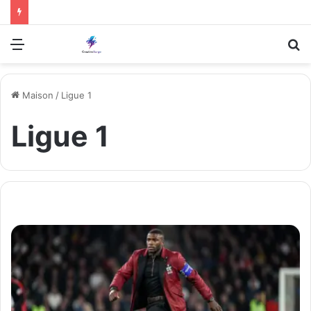
Menu
R
Maison
/
Ligue 1
Ligue 1