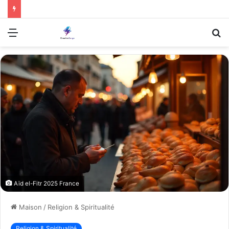
Menu
R
Aïd el-Fitr 2025 France
Maison
/
Religion & Spiritualité
Religion & Spiritualité