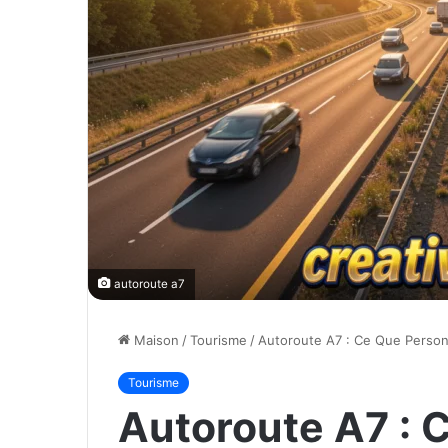
autoroute a7
Maison
/
Tourisme
/
Autoroute A7 : Ce Que Person
Tourisme
Autoroute A7 : 