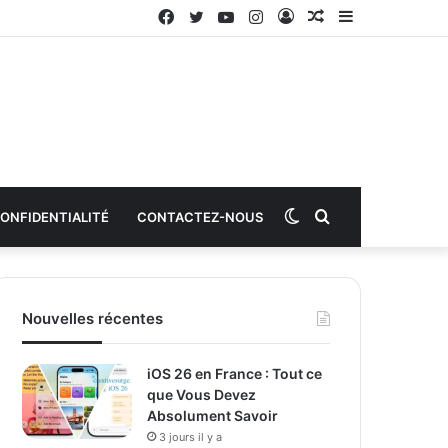
Facebook
Twitter
YouTube
Instagram
Connexion
Article
Sidebar
aléatoire
(barre
latérale)
Switch
Rechercher
CONFIDENTIALITÉ
CONTACTEZ-NOUS
skin
Nouvelles récentes
iOS 26 en France : Tout ce
que Vous Devez
Absolument Savoir
3 jours il y a