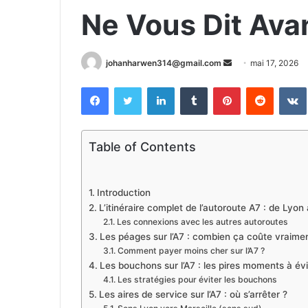
Ne Vous Dit Avan
Envoyer
johanharwen314@gmail.com
mai 17, 2026
un
Facebook
Twitter
Linkedin
Tumblr
Pinterest
Reddit
courriel
Table of Contents
Introduction
L’itinéraire complet de l’autoroute A7 : de Lyon 
Les connexions avec les autres autoroutes
Les péages sur l’A7 : combien ça coûte vraimen
Comment payer moins cher sur l’A7 ?
Les bouchons sur l’A7 : les pires moments à évi
Les stratégies pour éviter les bouchons
Les aires de service sur l’A7 : où s’arrêter ?