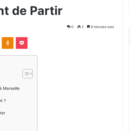
t de Partir
0
2
9 minutes lues
VKontakte
Odnoklassniki
Pocket
à Marseille
t ?
ter