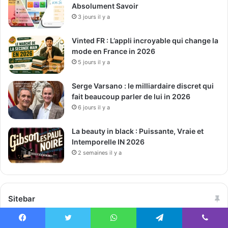
Absolument Savoir
3 jours il y a
Vinted FR : L’appli incroyable qui change la
mode en France in 2026
5 jours il y a
Serge Varsano : le milliardaire discret qui
fait beaucoup parler de lui in 2026
6 jours il y a
La beauty in black : Puissante, Vraie et
Intemporelle IN 2026
2 semaines il y a
Sitebar
Facebook
Twitter
WhatsApp
Telegram
Viber