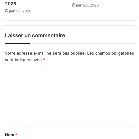
2026
juin 20, 2026
juin 25, 2026
Laisser un commentaire
Votre adresse e-mail ne sera pas publiée.
Les champs obligatoires
sont indiqués avec
*
C
o
m
m
e
n
t
Nom
*
a