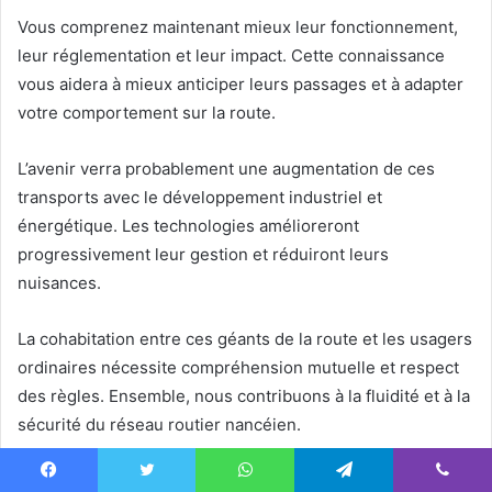
Vous comprenez maintenant mieux leur fonctionnement,
leur réglementation et leur impact. Cette connaissance
vous aidera à mieux anticiper leurs passages et à adapter
votre comportement sur la route.
L’avenir verra probablement une augmentation de ces
transports avec le développement industriel et
énergétique. Les technologies amélioreront
progressivement leur gestion et réduiront leurs
nuisances.
La cohabitation entre ces géants de la route et les usagers
ordinaires nécessite compréhension mutuelle et respect
des règles. Ensemble, nous contribuons à la fluidité et à la
sécurité du réseau routier nancéien.
Avez-vous déjà croisé un
convoi exceptionnel Nancy
Facebook
Twitter
WhatsApp
Telegram
Viber