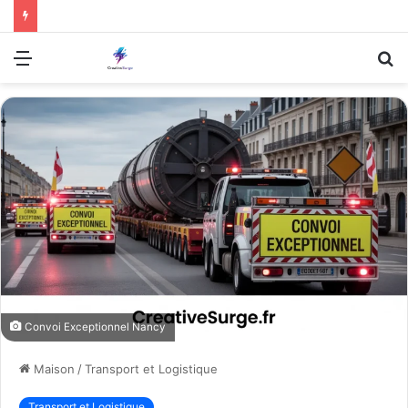
Menu
R
Convoi Exceptionnel Nancy
Maison
/
Transport et Logistique
Transport et Logistique