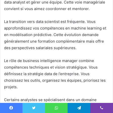
data analyst et gérer une équipe. Cette voie managériale
convient si vous aimez coordonner et mentorer.
La transition vers data scientist est fréquente. Vous
approfondissez vos compétences en machine learning et
en modélisation prédictive. Cette évolution demande
généralement une formation complémentaire mais offre
des perspectives salariales supérieures.
Le rôle de business intelligence manager combine
compétences techniques et vision stratégique. Vous
définissez la stratégie data de l’entreprise. Vous
choisissez les outils, organisez les équipes, priorisez les
projets.
Certains analystes se spécialisent dans un domaine
particulier. Vous devenez l’expert data du marketing, de la
finance ou de la logistique. Cette spécialisation vous rend
Facebook
Twitter
WhatsApp
Telegram
Viber