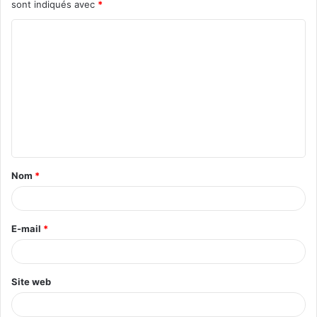
sont indiqués avec
*
C
o
m
m
e
n
t
Nom
*
a
i
r
E-mail
*
e
*
Site web