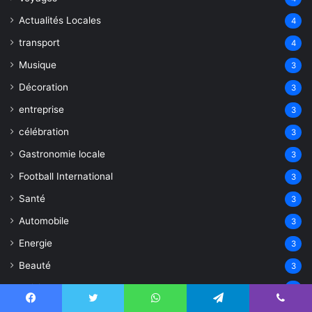
Actualités Locales
4
transport
4
Musique
3
Décoration
3
entreprise
3
célébration
3
Gastronomie locale
3
Football International
3
Santé
3
Automobile
3
Energie
3
Beauté
3
Cuisine
3
Rénovation
3
Facebook
Twitter
WhatsApp
Telegram
Viber