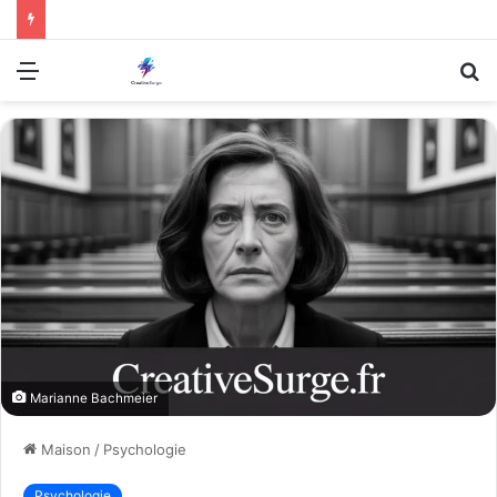
Menu
R
Marianne Bachmeier
Maison
/
Psychologie
Psychologie