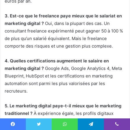
euros par an.
3. Est-ce que le freelance paye mieux que le salariat en
marketing digital ?
Oui, dans la plupart des cas. Un
consultant freelance expérimenté peut gagner 50 à 100 %
de plus qu’un salarié équivalent. Mais le freelance
comporte des risques et une gestion plus complexe.
4. Quelles certifications augmentent le salaire en
marketing digital ?
Google Ads, Google Analytics 4, Meta
Blueprint, HubSpot et les certifications en marketing
automation sont parmi les plus valorisées par les
recruteurs.
5. Le marketing digital paye-t-il mieux que le marketing
traditionnel ?
À expérience égale, les profils digitaux
spécialisés sont généralement mieux rémunérés. La
demande est plus forte et les compétences techniques
Facebook
Twitter
WhatsApp
Telegram
Viber