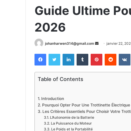
Guide Ultime Po
2026
Envoyer
johanharwen314@gmail.com
janvier 22, 20
un
Facebook
Twitter
Linkedin
Tumblr
Pinterest
Reddit
courriel
Table of Contents
Introduction
Pourquoi Opter Pour Une Trottinette Électriqu
Les Critères Essentiels Pour Choisir Votre Trot
L’Autonomie de la Batterie
La Puissance du Moteur
Le Poids et la Portabilité