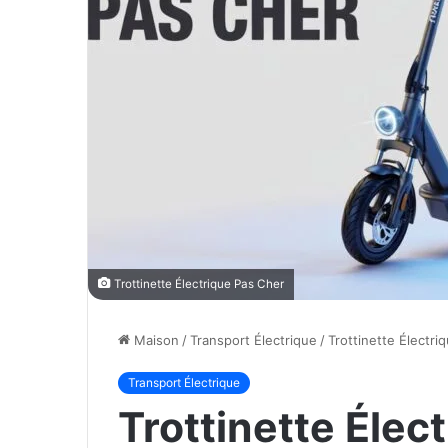
Trottinette Électrique Pas Cher
Maison
/
Transport Électrique
/
Trottinette Électr
Transport Électrique
Trottinette Élec