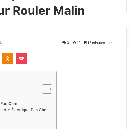
ur Rouler Malin
26
0
12
15 minutes lues
VKontakte
Odnoklassniki
Pocket
e Pas Cher
tinette Électrique Pas Cher