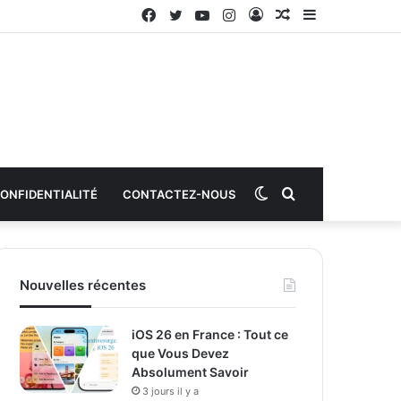
Facebook
Twitter
YouTube
Instagram
Connexion
Article
Sidebar
aléatoire
(barre
latérale)
Switch
Rechercher
CONFIDENTIALITÉ
CONTACTEZ-NOUS
skin
Nouvelles récentes
iOS 26 en France : Tout ce
que Vous Devez
Absolument Savoir
3 jours il y a