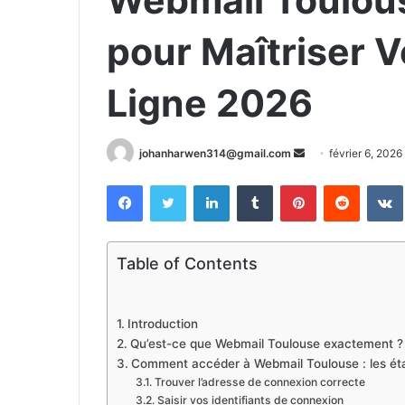
Webmail Toulous
pour Maîtriser 
Ligne 2026
Envoyer
johanharwen314@gmail.com
février 6, 2026
un
Facebook
Twitter
Linkedin
Tumblr
Pinterest
Reddit
courriel
Table of Contents
Introduction
Qu’est-ce que Webmail Toulouse exactement ?
Comment accéder à Webmail Toulouse : les éta
Trouver l’adresse de connexion correcte
Saisir vos identifiants de connexion