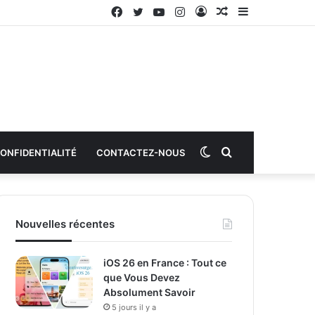
Facebook
Twitter
YouTube
Instagram
Connexion
Article
Sidebar
aléatoire
(barre
latérale)
Switch
Rechercher
CONFIDENTIALITÉ
CONTACTEZ-NOUS
skin
Nouvelles récentes
iOS 26 en France : Tout ce
que Vous Devez
Absolument Savoir
5 jours il y a