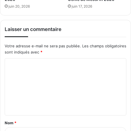
juin 20, 2026
juin 17, 2026
Laisser un commentaire
Votre adresse e-mail ne sera pas publiée.
Les champs obligatoires
sont indiqués avec
*
C
o
m
m
e
n
t
Nom
*
a