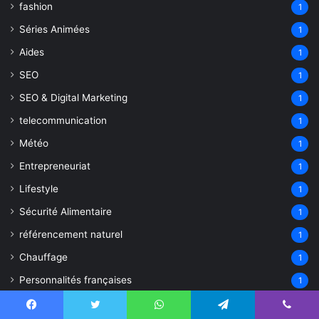
fashion
1
Séries Animées
1
Aides
1
SEO
1
SEO & Digital Marketing
1
telecommunication
1
Météo
1
Entrepreneuriat
1
Lifestyle
1
Sécurité Alimentaire
1
référencement naturel
1
Chauffage
1
Personnalités françaises
1
Investissement
1
Facebook
Twitter
WhatsApp
Telegram
Viber