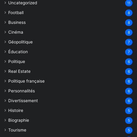
Uncategorized
11
Football
8
Business
8
Cinéma
8
Géopolitique
7
Éducation
7
Politique
6
Real Estate
6
Politique française
6
Personnalités
6
Divertissement
6
Histoire
5
Biographie
5
Tourisme
5