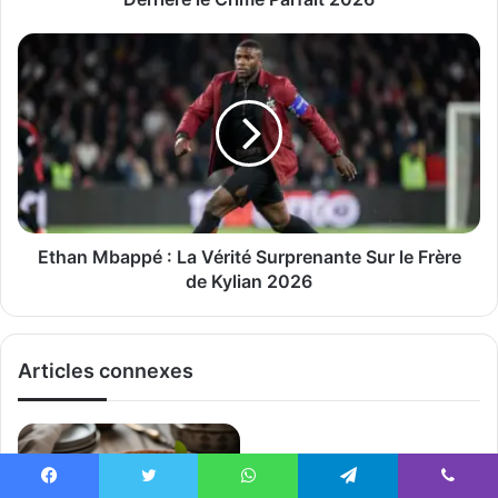
Ethan Mbappé : La Vérité Surprenante Sur le Frère
de Kylian 2026
Articles connexes
Facebook
Twitter
WhatsApp
Telegram
Viber