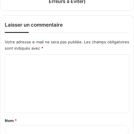
Erreurs à Éviter)
Laisser un commentaire
Votre adresse e-mail ne sera pas publiée.
Les champs obligatoires
sont indiqués avec
*
C
o
m
m
e
n
t
Nom
*
a
i