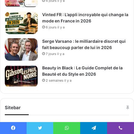
4 jours il y a
Vinted FR : L’appli incroyable qui change la
mode en France in 2026
6 jours il y a
Serge Varsano : le milliardaire discret qui
fait beaucoup parler de lui in 2026
7 jours il y a
Beauty in Black : Le Guide Complet de la
Beauté et du Style en 2026
2 semaines il y a
Sitebar
Facebook
Twitter
WhatsApp
Telegram
Viber