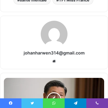
johanharwen314@gmail.com
Website
Facebook
Twitter
WhatsApp
Telegram
Viber