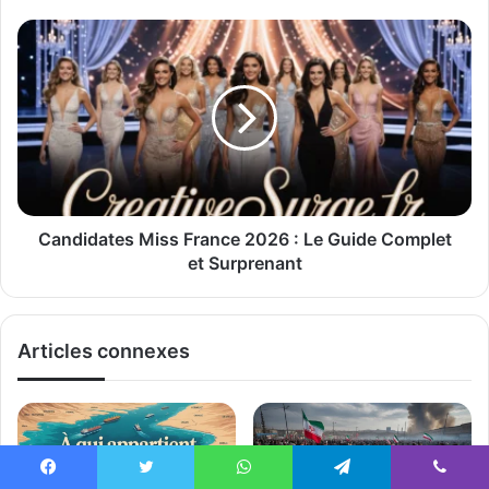
Candidates Miss France 2026 : Le Guide Complet
et Surprenant
Articles connexes
Facebook
Twitter
WhatsApp
Telegram
Viber